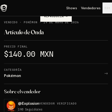
Shows
Vendedores
▾
ES
REPRODUCIR
→
VENDIDO
·
POKÉMON
·
19 DE MAYO DE 2026
Artículo de Onda
PRECIO FINAL
$140.00 MXN
CATEGORÍA
→
Pokémon
Sobre el vendedor
@
Explosion
VENDEDOR VERIFICADO
198
Seguidores