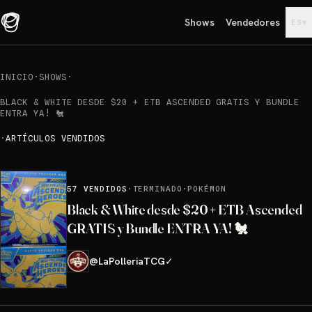
Shows
Vendedores
▾
ES
INICIO
·
SHOWS
·
BLACK & WHITE DESDE $20 + ETB ASCENDED GRATIS Y BUNDLE
ENTRA YA! 🐔
·
ARTÍCULOS VENDIDOS
57
VENDIDOS
·
TERMINADO
·
POKÉMON
Black & White desde $20 + ETB Ascended
GRATIS y Bundle ENTRA YA! 🐔
@
LaPolleriaTCG
✓