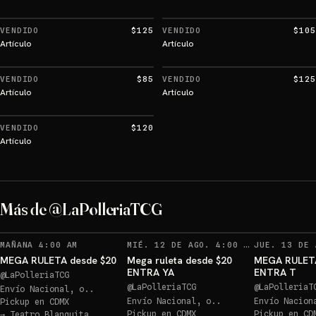
VENDIDO
$125
VENDIDO
$105
Artículo
Artículo
VENDIDO
$85
VENDIDO
$125
Artículo
Artículo
VENDIDO
$120
Artículo
Más de @LaPolleriaTCG
MAÑANA 4:00 AM
MIÉ. 12 DE AGO. 4:00 AM
MEGA RULETA desde $20
Mega ruleta desde $20
MEGA RULET
ENTRA YA
ENTRA T
@
LaPolleriaTCG
@
LaPolleriaTCG
@
LaPolleriaT
Envío Nacional, o..
Envío Nacional, o..
Envío Nacion
Pickup en
CDMX
Pickup en
CDMX
Pickup en
CD
→
Teatro Blanquita