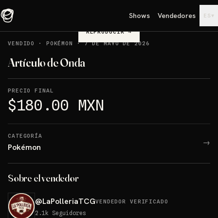
Shows
Vendedores
▾
ES
REPRODUCIR
→
VENDIDO
·
POKÉMON
·
7 DE MAYO DE 2026
Artículo de Onda
PRECIO FINAL
$180.00 MXN
CATEGORÍA
→
Pokémon
Sobre el vendedor
@
LaPolleriaTCG
VENDEDOR VERIFICADO
2.1k
Seguidores