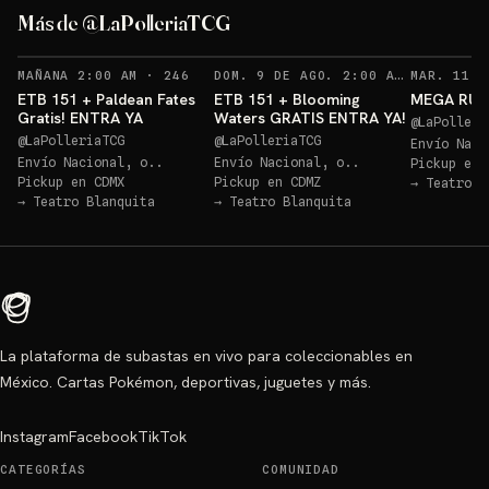
ETB Paldean GRATIS
Más de @LaPolleriaTCG
Sorteos: ETB Paldean GRATIS +10 más
→
Sorteo: ETB 151 GRATIS!
→
RECORDATORIOS
RECO
MAÑANA 2:00 AM
·
246
DOM. 9 DE AGO. 2:00 AM
·
258
ETB 151 + Paldean Fates
ETB 151 + Blooming
MEGA RULE
Gratis! ENTRA YA
Waters GRATIS ENTRA YA!
@
LaPolleri
@
LaPolleriaTCG
@
LaPolleriaTCG
Envío Naci
Envío Nacional, o..
Envío Nacional, o..
Pickup en
Pickup en
CDMX
Pickup en
CDMZ
→
Teatro B
→
Teatro Blanquita
→
Teatro Blanquita
La plataforma de subastas en vivo para coleccionables en
México. Cartas Pokémon, deportivas, juguetes y más.
Instagram
Facebook
TikTok
CATEGORÍAS
COMUNIDAD