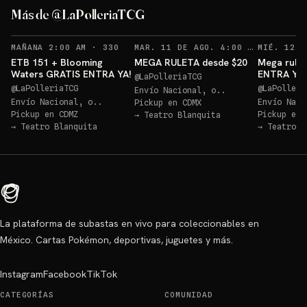
ETB 151 GRATIS!
Más de @LaPolleriaTCG
Sorteo: ETB 151 GRATIS!
→
RECORDATORIOS
REC
MAÑANA 2:00 AM
·
330
MAR. 11 DE AGO. 4:00 AM
·
127
ETB 151 + Blooming
MEGA RULETA desde $20
Mega rulet
Waters GRATIS ENTRA YA!
ENTRA YA
@
LaPolleriaTCG
@
LaPolleriaTCG
@
LaPolleri
Envío Nacional, o..
Envío Nacional, o..
Envío Naci
Pickup en
CDMX
Pickup en
CDMZ
Pickup en
→
Teatro Blanquita
→
Teatro Blanquita
→
Teatro B
La plataforma de subastas en vivo para coleccionables en
México. Cartas Pokémon, deportivas, juguetes y más.
Instagram
Facebook
TikTok
CATEGORÍAS
COMUNIDAD