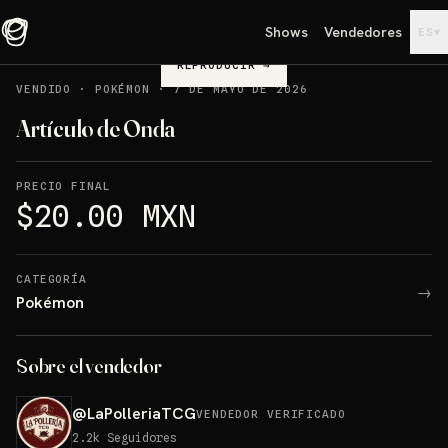
Shows
Vendedores
▾
ES
REPRODUCIR
→
VENDIDO
·
POKÉMON
·
7 DE MAYO DE 2026
Artículo de Onda
PRECIO FINAL
$20.00 MXN
CATEGORÍA
→
Pokémon
Sobre el vendedor
@
LaPolleriaTCG
VENDEDOR VERIFICADO
2.2k
Seguidores