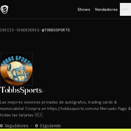
Shows
Vendedores
▾
ES
INICIO
·
VENDEDORES
·
@TOBBSSPORTS
TobbsSports
✓
Las mejores sesiones privadas de autógrafos, trading cards &
memorabilia! Compra en https://tobbssports.com.mx Mercado Pago &
todas las tarjetas 🇲🇽
0
Seguidores
·
0
Siguiendo