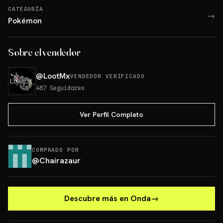
CATEGORÍA
→
Pokémon
Sobre el vendedor
@
LootMx
VENDEDOR VERIFICADO
487
Seguidores
Ver Perfil Completo
COMPRADO POR
@
Chairazaur
Descubre más en Onda
→