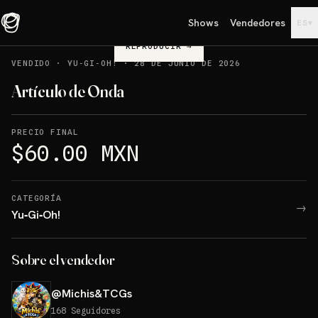
Shows
Vendedores
▾
ES
REPRODUCIR
→
VENDIDO
·
YU‑GI‑OH!
·
28 DE JUNIO DE 2026
Artículo de Onda
PRECIO FINAL
$60.00 MXN
CATEGORÍA
→
Yu‑Gi‑Oh!
Sobre el vendedor
@
Michis&TCGs
168
Seguidores