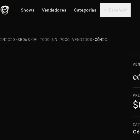
Shows
Vendedores
Categorías
Español
▾
ES
INICIO
·
SHOWS
·
DE TODO UN POCO
·
VENDIDOS
·
CÓMIC
REPRODUCIR
→
VENDIDO
VE
c
PR
$
CA
Có