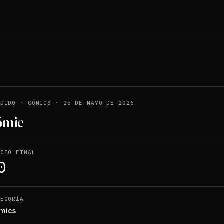
NDIDO
·
CÓMICS
·
25 DE MAYO DE 2026
ómic
ECIO FINAL
0
TEGORÍA
mics