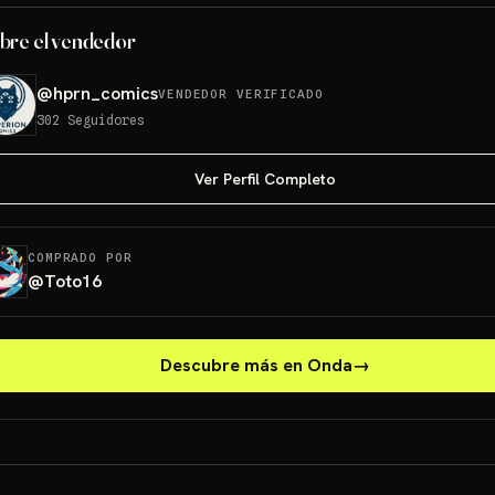
bre el vendedor
@
hprn_comics
VENDEDOR VERIFICADO
302
Seguidores
Ver Perfil Completo
COMPRADO POR
@
Toto16
Descubre más en Onda
→