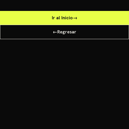
Ir al Inicio
→
←
Regresar