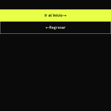
Ir al Inicio
→
←
Regresar