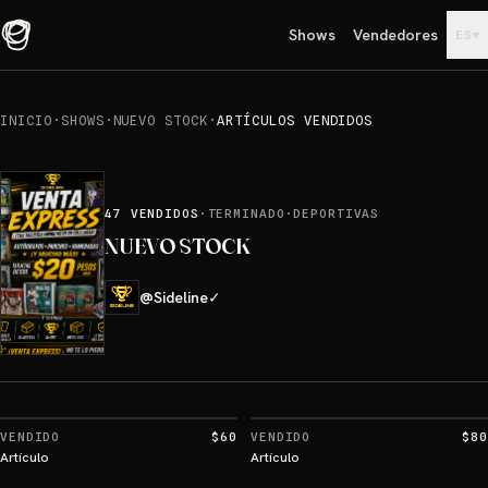
Shows
Vendedores
▾
ES
INICIO
·
SHOWS
·
NUEVO STOCK
·
ARTÍCULOS VENDIDOS
47
VENDIDOS
·
TERMINADO
·
DEPORTIVAS
NUEVO STOCK
@
Sideline
✓
VENDIDO
$60
VENDIDO
$80
Artículo
Artículo