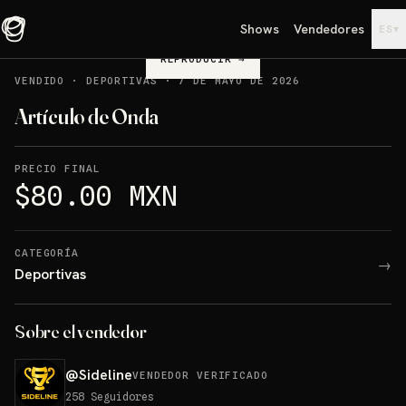
Shows
Vendedores
▾
ES
REPRODUCIR
→
VENDIDO
·
DEPORTIVAS
·
7 DE MAYO DE 2026
Artículo de Onda
PRECIO FINAL
$80.00 MXN
CATEGORÍA
→
Deportivas
Sobre el vendedor
@
Sideline
VENDEDOR VERIFICADO
258
Seguidores