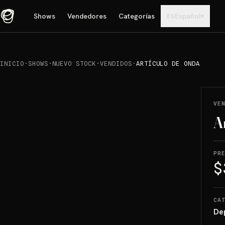
Shows
Vendedores
Categorías
Español
▾
ES
INICIO
·
SHOWS
·
NUEVO STOCK
·
VENDIDOS
·
ARTÍCULO DE ONDA
REPRODUCIR
→
VENDIDO
VE
A
PR
$
CA
De