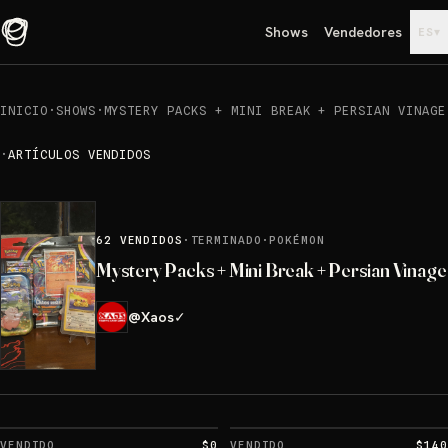
Shows
Vendedores
▾
ES
INICIO
·
SHOWS
·
MYSTERY PACKS + MINI BREAK + PERSIAN VINAGE
·
ARTÍCULOS VENDIDOS
62
VENDIDOS
·
TERMINADO
·
POKÉMON
Mystery Packs + Mini Break + Persian Vinage
@
Xaos
✓
VENDIDO
$0
VENDIDO
$140