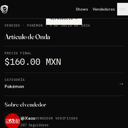
Shows
Vendedores
▾
ES
REPRODUCIR
→
VENDIDO
·
POKÉMON
·
9 DE JULIO DE 2026
Artículo de Onda
PRECIO FINAL
$160.00 MXN
CATEGORÍA
→
Pokémon
Sobre el vendedor
@
Xaos
VENDEDOR VERIFICADO
287
Seguidores