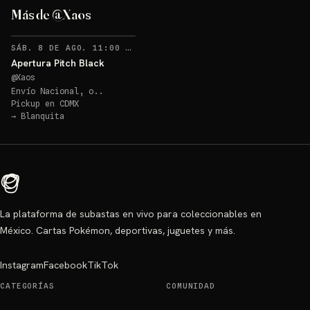
Más de @Xaos
RECORDATORIOS
SÁB. 8 DE AGO. 11:00 PM
·
2
Apertura Pitch Black
@
Xaos
Envío Nacional, o..
Pickup en
CDMX
→
Blanquita
La plataforma de subastas en vivo para coleccionables en
México. Cartas Pokémon, deportivas, juguetes y más.
Instagram
Facebook
TikTok
CATEGORÍAS
COMUNIDAD