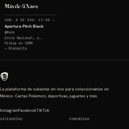
Más de @Xaos
RECORDATORIOS
SÁB. 8 DE AGO. 11:00 PM
·
2
Apertura Pitch Black
@
Xaos
Envío Nacional, o..
Pickup en
CDMX
→
Blanquita
La plataforma de subastas en vivo para coleccionables en
México. Cartas Pokémon, deportivas, juguetes y más.
Instagram
Facebook
TikTok
CATEGORÍAS
COMUNIDAD