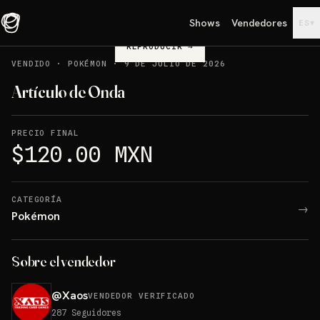
Shows
Vendedores
▾
ES
REPRODUCIR
→
VENDIDO
·
POKÉMON
·
9 DE JULIO DE 2026
Artículo de Onda
PRECIO FINAL
$120.00 MXN
CATEGORÍA
→
Pokémon
Sobre el vendedor
@
Xaos
VENDEDOR VERIFICADO
287
Seguidores