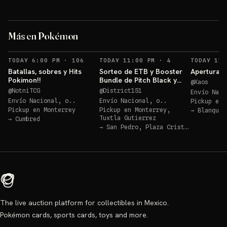
Los 3 de Kanto 30
aniv!!!
ETB
Más en Pokémon
Sorteos: Los 3 de Kanto 30 aniv!!! +1 más
→
RECORDATORIOS
RECORDATORIOS
TODAY 6:00 PM
·
106
TODAY 11:00 PM
·
4
TODAY 11:
Batallas, sobres y Hits
Sorteo de ETB y Booster
Apertura P
Pokimon!!
Bundle de Pitch Black y
@
Xaos
Ascended Héroes!!
@
NotniTCG
@
District151
Envío Naci
Envío Nacional, o..
Envío Nacional, o..
Pickup en
Pickup en
Monterrey
Pickup en
Monterrey,
→
Blanquit
Tuxtla Gutierrez
→
Cumbred
→
San Pedro, Plaza Cristal
The live auction platform for collectibles in Mexico.
Pokémon cards, sports cards, toys and more.