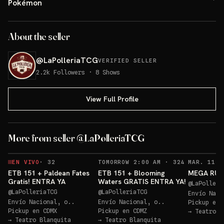
Pokémon
About the seller
@
LaPolleriaTCG
VERIFIED SELLER
2.2k
Followers
·
8
Shows
View Full Profile
More from seller @LaPolleriaTCG
Sorteo: ETB 151 GRATIS!
→
RECORDATOR
EN VIVO
·
32
TOMORROW 2:00 AM
·
324
ETB 151 + Paldean Fates
ETB 151 + Blooming
MEGA RULE
Gratis! ENTRA YA
Waters GRATIS ENTRA YA!
@
LaPolleri
@
LaPolleriaTCG
@
LaPolleriaTCG
Envío Naci
Envío Nacional, o..
Envío Nacional, o..
Pickup en
Pickup en
CDMX
Pickup en
CDMZ
→
Teatro B
→
Teatro Blanquita
→
Teatro Blanquita