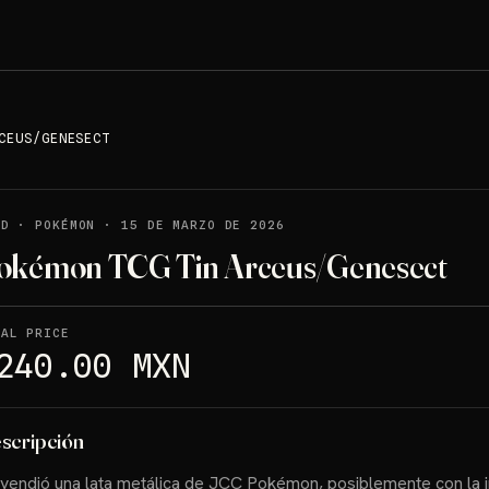
CEUS/GENESECT
LD
·
POKÉMON
·
15 DE MARZO DE 2026
okémon TCG Tin Arceus/Genesect
NAL PRICE
240.00 MXN
scripción
vendió una lata metálica de JCC Pokémon, posiblemente con la