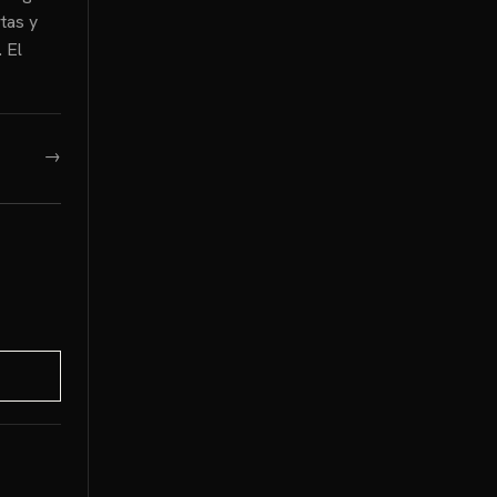
tas y
 El
→