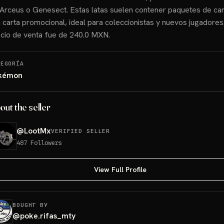
Arceus o Genesect. Estas latas suelen contener paquetes de car
 carta promocional, ideal para coleccionistas y nuevos jugadores.
cio de venta fue de 240.0 MXN.
TEGORÍA
kémon
out the seller
@
LootMx
VERIFIED SELLER
487
Followers
View Full Profile
BOUGHT BY
@
poke.rifas_mty