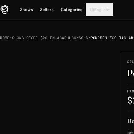
Shows
Sellers
Categories
English
▾
EN
HOME
·
SHOWS
·
DESDE $20 EN ACAPULCO
·
SOLD
·
POKÉMON TCG TIN AR
REPRODUCIR
→
SOLD
SO
P
FI
$
De
Se 