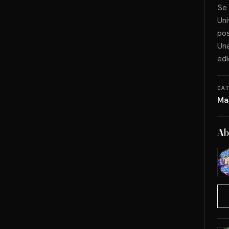
Se 
Uni
pos
Una
edi
CA
Ma
Ab