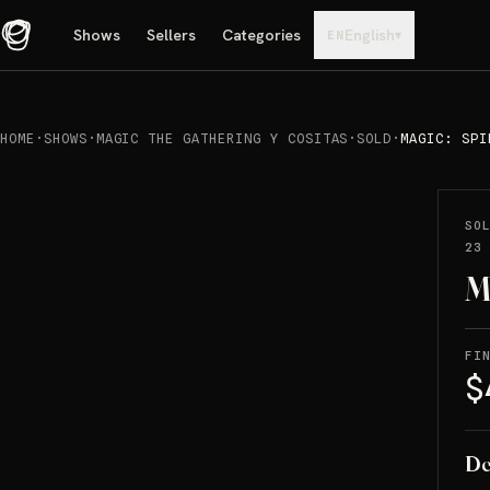
Shows
Sellers
Categories
English
▾
EN
HOME
·
SHOWS
·
MAGIC THE GATHERING Y COSITAS
·
SOLD
·
MAGIC: SPI
REPRODUCIR
→
SOLD
SO
23
M
FI
$
De