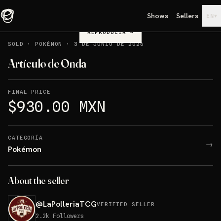
Shows
Sellers
▾
EN
REPRODUCIR
→
SOLD
·
POKÉMON
·
3 DE JUNIO DE 2026
Artículo de Onda
FINAL PRICE
$930.00 MXN
CATEGORÍA
→
Pokémon
About the seller
@
LaPolleriaTCG
VERIFIED SELLER
2.2k
Followers