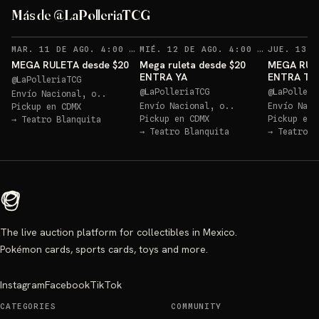
Más de @LaPolleriaTCG
RECORDATORIOS
REC
MAR. 11 DE AGO. 4:00 AM
·
162
MIÉ. 12 DE AGO. 4:00 AM
·
147
MEGA RULETA desde $20
Mega ruleta desde $20
MEGA RUL
ENTRA YA
ENTRA T
@
LaPolleriaTCG
@
LaPolleriaTCG
@
LaPolleri
Envío Nacional, o..
Envío Nacional, o..
Envío Naci
Pickup en
CDMX
Pickup en
CDMX
Pickup en
→
Teatro Blanquita
→
Teatro Blanquita
→
Teatro B
The live auction platform for collectibles in Mexico.
Pokémon cards, sports cards, toys and more.
Instagram
Facebook
TikTok
CATEGORIES
COMMUNITY