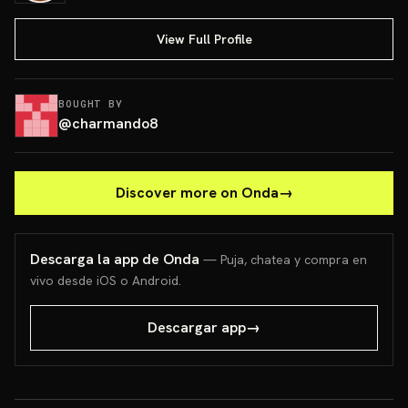
View Full Profile
BOUGHT BY
@
charmando8
Discover more on Onda
→
Descarga la app de Onda
— Puja, chatea y compra en
vivo desde iOS o Android.
Descargar app
→