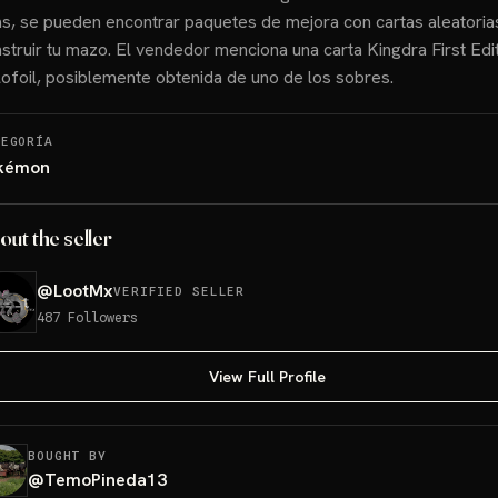
as, se pueden encontrar paquetes de mejora con cartas aleatoria
struir tu mazo. El vendedor menciona una carta Kingdra First Edi
ofoil, posiblemente obtenida de uno de los sobres.
TEGORÍA
kémon
out the seller
@
LootMx
VERIFIED SELLER
487
Followers
View Full Profile
BOUGHT BY
@
TemoPineda13