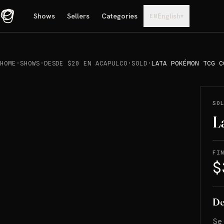
Shows
Sellers
Categories
English
▾
EN
HOME
·
SHOWS
·
DESDE $20 EN ACAPULCO
·
SOLD
·
LATA POKÉMON TCG C
REPRODUCIR
→
SOLD
SO
L
FI
$
De
Se 