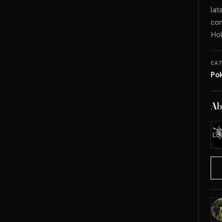
lat
con
Hol
CA
Po
Ab