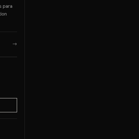
s para
tion
→