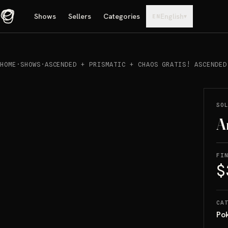
Shows
Sellers
Categories
English
▾
EN
HOME
·
SHOWS
·
ASCENDED + PRISMATIC + CHAOS GRATIS! ASCENDED
REPRODUCIR
→
SOLD
SO
A
FI
$
CA
Po