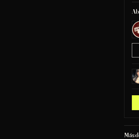
Ab
Más d