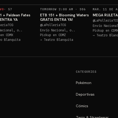
RECORDATORIOS
VO
·
57
TOMORROW 2:00 AM
·
306
MAR. 11 DE A
1 + Paldean Fates
ETB 151 + Blooming Waters
MEGA RULETA 
! ENTRA YA
GRATIS ENTRA YA!
@
LaPolleriaTC
leriaTCG
@
LaPolleriaTCG
Envío Naciona
Nacional, o..
Envío Nacional, o..
Pickup en
CDM
 en
CDMX
Pickup en
CDMZ
→
Teatro Blan
ro Blanquita
→
Teatro Blanquita
CATEGORIES
Pokémon
Deportivas
Cómics
Tenis & Streetwear