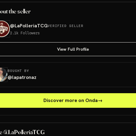
out the seller
@
LaPolleriaTCG
VERIFIED SELLER
2.1k
Followers
View Full Profile
BOUGHT BY
@
lapatronaz
Discover more on Onda
→
E
e @LaPolleriaTCG
Sorteo: ETB 151 GRATIS!
→