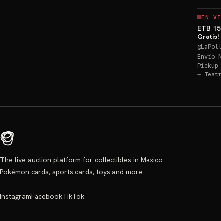
EN VI
ETB 15
Gratis
@
LaPol
Envío 
Pickup
→
Teat
The live auction platform for collectibles in Mexico.
Pokémon cards, sports cards, toys and more.
Instagram
Facebook
TikTok