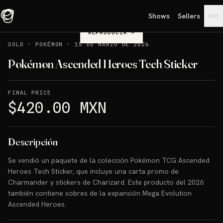
Shows
Sellers
▾
EN
REPRODUCIR
→
SOLD
·
POKÉMON
·
15 DE MARZO DE 2026
Pokémon Ascended Heroes Tech Sticker
FINAL PRICE
$420.00 MXN
Descripción
Se vendió un paquete de la colección Pokémon TCG Ascended
Heroes Tech Sticker, que incluye una carta promo de
Charmander y stickers de Charizard. Este producto del 2026
también contiene sobres de la expansión Mega Evolution
Ascended Heroes.