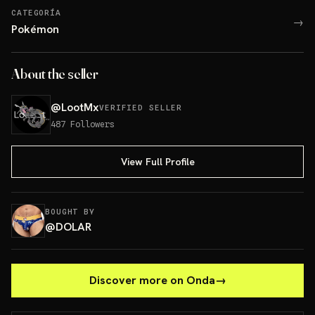
CATEGORÍA
→
Pokémon
About the seller
@
LootMx
VERIFIED SELLER
487
Followers
View Full Profile
BOUGHT BY
@
DOLAR
Discover more on Onda
→