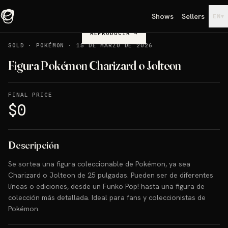
Shows
Sellers
▾
EN
REPRODUCIR
→
SOLD
·
POKÉMON
·
15 DE MARZO DE 2026
Figura Pokémon Charizard o Jolteon
FINAL PRICE
$0
Descripción
Se sortea una figura coleccionable de Pokémon, ya sea
Charizard o Jolteon de 25 pulgadas. Pueden ser de diferentes
líneas o ediciones, desde un Funko Pop! hasta una figura de
colección más detallada. Ideal para fans y coleccionistas de
Pokémon.