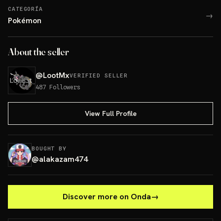
CATEGORÍA
→
Pokémon
About the seller
@
LootMx
VERIFIED SELLER
487
Followers
View Full Profile
BOUGHT BY
@
alakazam474
Discover more on Onda
→