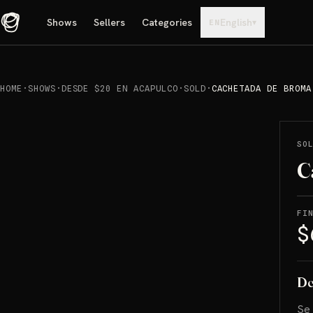
Shows
Sellers
Categories
English
▾
EN
HOME
·
SHOWS
·
DESDE $20 EN ACAPULCO
·
SOLD
·
CACHETADA DE BROMA
REPRODUCIR
→
SOLD
SO
C
FI
$
De
Se 