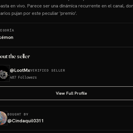
asta en vivo. Parece ser una dinámica recurrente en el canal, do
arios pujan por este peculiar 'premio'.
TEGORÍA
kémon
out the seller
@
LootMx
VERIFIED SELLER
487
Followers
View Full Profile
BOUGHT BY
@
Cindaquil0311