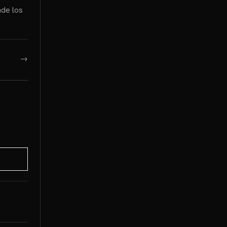
nde los
→