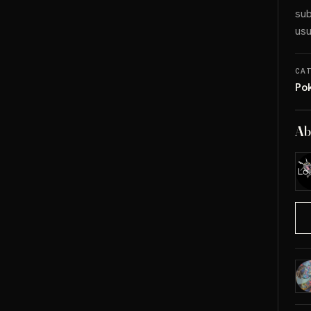
sub
usu
CA
Po
Ab