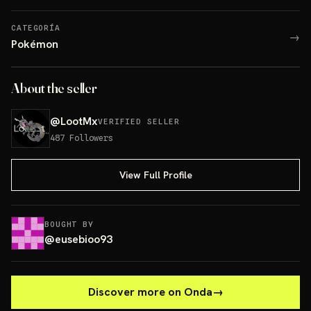
CATEGORÍA
→
Pokémon
About the seller
@
LootMx
VERIFIED SELLER
487
Followers
View Full Profile
BOUGHT BY
@
eusebioo93
Discover more on Onda
→