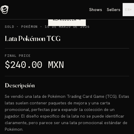
Shows
Sellers
▾
EN
REPRODUCIR
→
SOLD
·
POKÉMON
·
15 DE MARZO DE 2026
Lata Pokémon TCG
FINAL PRICE
$240.00 MXN
Descripción
Se vendió una lata de Pokémon Trading Card Game (TCG). Estas
latas suelen contener paquetes de mejora y una carta
promocional, perfectas para expandir la colección de un
jugador. El diseño específico de la lata no se puede identificar
claramente, pero parece ser una lata promocional estándar de
Pokémon.