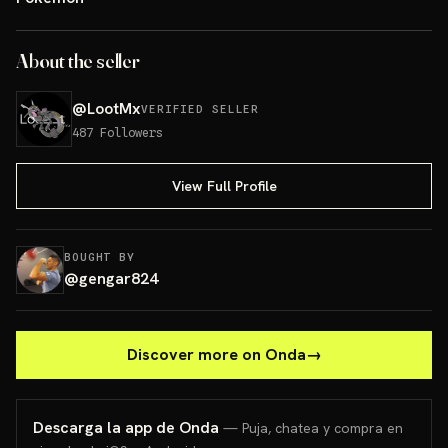
About the seller
@
LootMx
VERIFIED SELLER
487
Followers
View Full Profile
BOUGHT BY
@
gengar824
Discover more on Onda
→
Descarga la app de Onda
— Puja, chatea y compra en