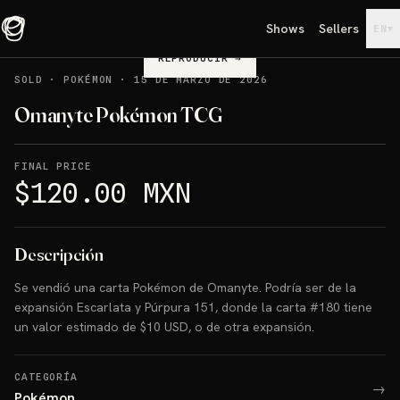
Shows
Sellers
▾
EN
REPRODUCIR
→
SOLD
·
POKÉMON
·
15 DE MARZO DE 2026
Omanyte Pokémon TCG
FINAL PRICE
$120.00 MXN
Descripción
Se vendió una carta Pokémon de Omanyte. Podría ser de la
expansión Escarlata y Púrpura 151, donde la carta #180 tiene
un valor estimado de $10 USD, o de otra expansión.
CATEGORÍA
→
Pokémon