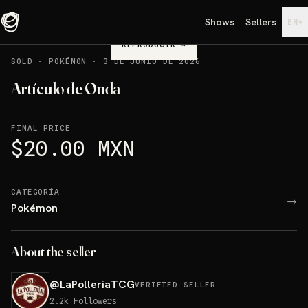
Shows
Sellers
▾
EN
REPRODUCIR
→
SOLD
·
POKÉMON
·
3 DE JUNIO DE 2026
Artículo de Onda
FINAL PRICE
$20.00 MXN
CATEGORÍA
→
Pokémon
About the seller
@
LaPolleriaTCG
VERIFIED SELLER
2.2k
Followers