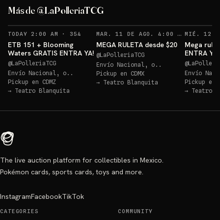
ETB 151 GRATIS!
Más de @LaPolleriaTCG
Sorteo: ETB 151 GRATIS!
→
RECORDATORIOS
REC
TODAY 2:00 AM
·
354
MAR. 11 DE AGO. 4:00 AM
·
128
ETB 151 + Blooming
MEGA RULETA desde $20
Mega rulet
Waters GRATIS ENTRA YA!
ENTRA YA
@
LaPolleriaTCG
@
LaPolleriaTCG
@
LaPolleri
Envío Nacional, o..
Envío Nacional, o..
Envío Naci
Pickup en
CDMX
Pickup en
CDMZ
Pickup en
→
Teatro Blanquita
→
Teatro Blanquita
→
Teatro B
The live auction platform for collectibles in Mexico.
Pokémon cards, sports cards, toys and more.
Instagram
Facebook
TikTok
CATEGORIES
COMMUNITY