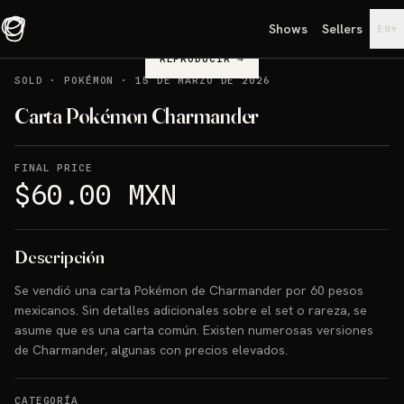
Shows
Sellers
▾
EN
REPRODUCIR
→
SOLD
·
POKÉMON
·
15 DE MARZO DE 2026
Carta Pokémon Charmander
FINAL PRICE
$60.00 MXN
Descripción
Se vendió una carta Pokémon de Charmander por 60 pesos
mexicanos. Sin detalles adicionales sobre el set o rareza, se
asume que es una carta común. Existen numerosas versiones
de Charmander, algunas con precios elevados.
CATEGORÍA