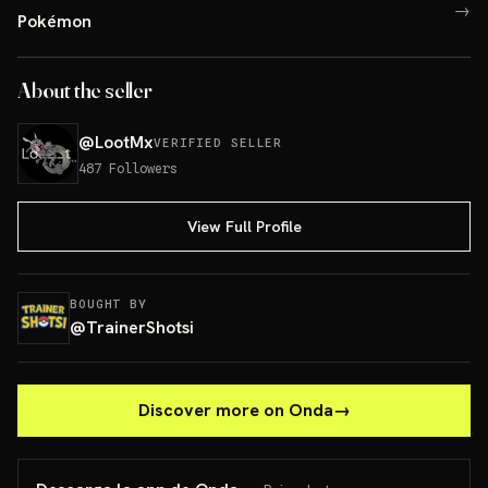
→
Pokémon
About the seller
@
LootMx
VERIFIED SELLER
487
Followers
View Full Profile
BOUGHT BY
@
TrainerShotsi
Discover more on Onda
→