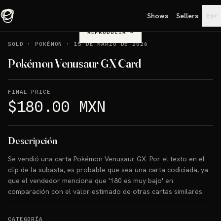
Shows
Sellers
▾
EN
REPRODUCIR
→
SOLD
·
POKÉMON
·
15 DE MARZO DE 2026
Pokémon Venusaur GX Card
FINAL PRICE
$180.00 MXN
Descripción
Se vendió una carta Pokémon Venusaur GX. Por el texto en el
clip de la subasta, es probable que sea una carta codiciada, ya
que el vendedor menciona que '180 es muy bajo' en
comparación con el valor estimado de otras cartas similares.
CATEGORÍA