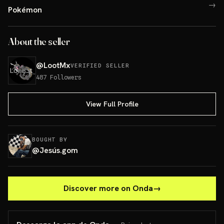
→
Pokémon
About the seller
@
LootMx
VERIFIED SELLER
487
Followers
View Full Profile
BOUGHT BY
@
Jesús.gom
Discover more on Onda
→