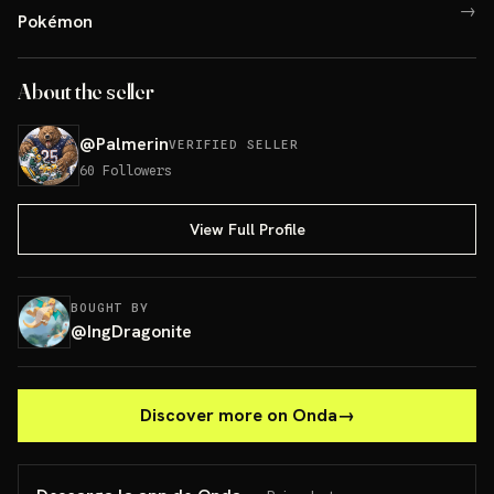
→
Pokémon
About the seller
@
Palmerin
VERIFIED SELLER
60
Followers
View Full Profile
BOUGHT BY
@
IngDragonite
Discover more on Onda
→