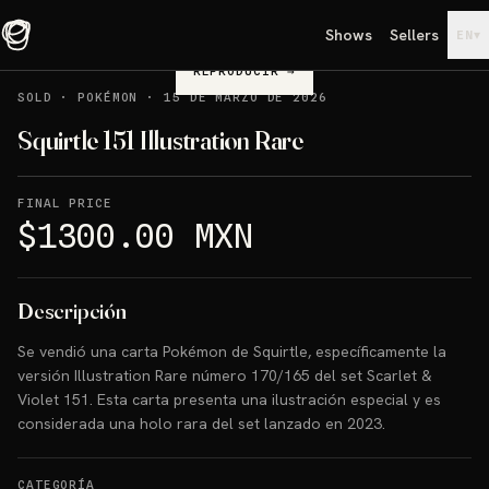
Shows
Sellers
▾
EN
REPRODUCIR
→
SOLD
·
POKÉMON
·
15 DE MARZO DE 2026
Squirtle 151 Illustration Rare
FINAL PRICE
$1300.00 MXN
Descripción
Se vendió una carta Pokémon de Squirtle, específicamente la
versión Illustration Rare número 170/165 del set Scarlet &
Violet 151. Esta carta presenta una ilustración especial y es
considerada una holo rara del set lanzado en 2023.
CATEGORÍA