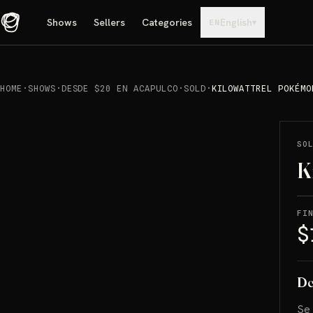
Shows
Sellers
Categories
English
▾
EN
HOME
·
SHOWS
·
DESDE $20 EN ACAPULCO
·
SOLD
·
KILOWATTREL POKÉMO
REPRODUCIR
→
SOLD
SO
K
FI
$
De
Se 