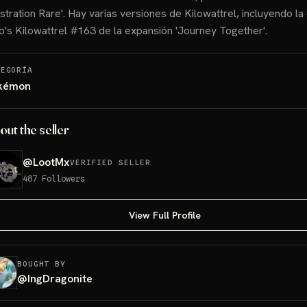
lustration Rare'. Hay varias versiones de Kilowattrel, incluyendo la
o's Kilowattrel #163 de la expansión 'Journey Together'.
TEGORÍA
kémon
out the seller
@
LootMx
VERIFIED SELLER
487
Followers
View Full Profile
BOUGHT BY
@
IngDragonite