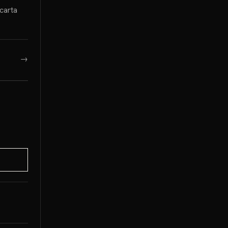
 carta
→