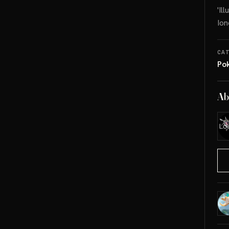
'Il
Ion
CA
Po
Ab