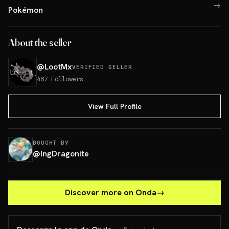
→
Pokémon
About the seller
@
LootMx
VERIFIED SELLER
487
Followers
View Full Profile
BOUGHT BY
@
IngDragonite
Discover more on Onda
→