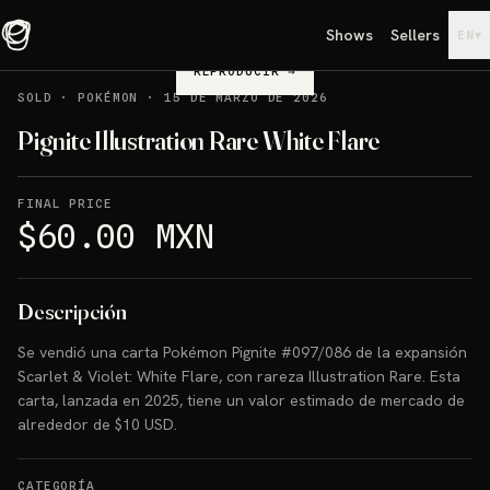
Shows
Sellers
▾
EN
REPRODUCIR
→
SOLD
·
POKÉMON
·
15 DE MARZO DE 2026
Pignite Illustration Rare White Flare
FINAL PRICE
$60.00 MXN
Descripción
Se vendió una carta Pokémon Pignite #097/086 de la expansión
Scarlet & Violet: White Flare, con rareza Illustration Rare. Esta
carta, lanzada en 2025, tiene un valor estimado de mercado de
alrededor de $10 USD.
CATEGORÍA