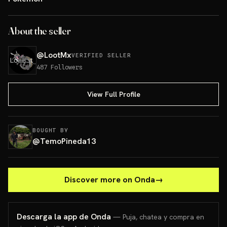
About the seller
@
LootMx
VERIFIED SELLER
487
Followers
View Full Profile
BOUGHT BY
@
TemoPineda13
Discover more on Onda
→
Descarga la app de Onda
— Puja, chatea y compra en