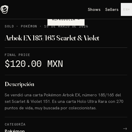
Shows
Sellers
▾
EN
REPRODUCIR
→
SOLD
·
POKÉMON
·
15 DE MARZO DE 2026
Arbok EX 185/165 Scarlet & Violet
FINAL PRICE
$120.00 MXN
Descripción
Se vendió una carta Pokémon Arbok EX, número 185/165 del
set Scarlet & Violet 151. Es una carta Holo Ultra Rara con 270
puntos de vida, muy buscada por coleccionistas.
CATEGORÍA
→
Pokémon