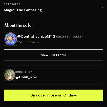
CATEGORÍA
→
Magic: The Gathering
About the seller
@
ContrahechizoMTG
VERIFIED SELLER
152
Followers
View Full Profile
BOUGHT BY
@
Conn_kiwi
Discover more on Onda
→