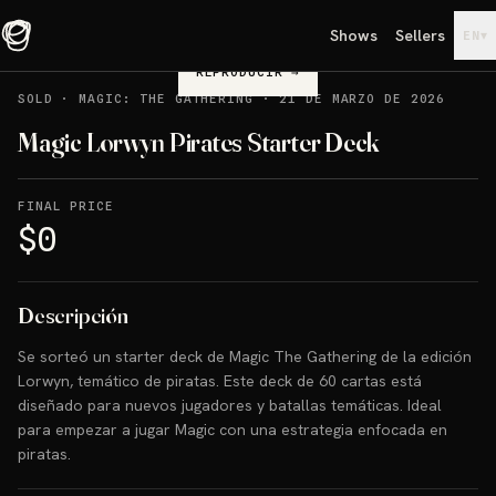
Shows
Sellers
▾
EN
REPRODUCIR
→
SOLD
·
MAGIC: THE GATHERING
·
21 DE MARZO DE 2026
Magic Lorwyn Pirates Starter Deck
FINAL PRICE
$0
Descripción
Se sorteó un starter deck de Magic The Gathering de la edición
Lorwyn, temático de piratas. Este deck de 60 cartas está
diseñado para nuevos jugadores y batallas temáticas. Ideal
para empezar a jugar Magic con una estrategia enfocada en
piratas.