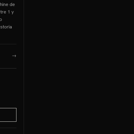
hine de
tre 1 y
o
storia
→