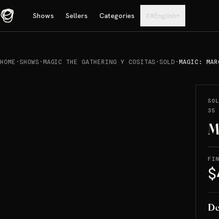
Shows
Sellers
Categories
English
▾
EN
HOME
·
SHOWS
·
MAGIC THE GATHERING Y COSITAS
·
SOLD
·
MAGIC: MAR
REPRODUCIR
→
SOLD
SO
35
M
FI
$
De