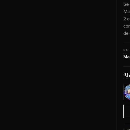
Se 
Mag
2 c
com
de 
CA
Ma
Ab