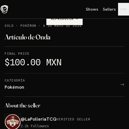
Shows
Sellers
▾
EN
REPRODUCIR
→
SOLD
·
POKÉMON
·
6 DE MAYO DE 2026
Artículo de Onda
FINAL PRICE
$100.00 MXN
CATEGORÍA
→
Pokémon
About the seller
@
LaPolleriaTCG
VERIFIED SELLER
2.2k
Followers