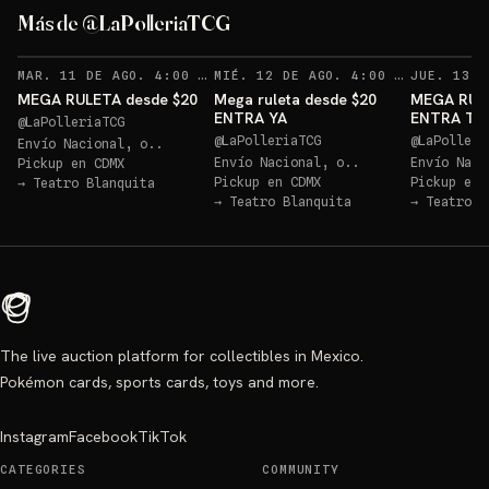
Más de @LaPolleriaTCG
RECORDATORIOS
REC
MAR. 11 DE AGO. 4:00 AM
·
162
MIÉ. 12 DE AGO. 4:00 AM
·
147
MEGA RULETA desde $20
Mega ruleta desde $20
MEGA RUL
ENTRA YA
ENTRA T
@
LaPolleriaTCG
@
LaPolleriaTCG
@
LaPolleri
Envío Nacional, o..
Envío Nacional, o..
Envío Naci
Pickup en
CDMX
Pickup en
CDMX
Pickup en
→
Teatro Blanquita
→
Teatro Blanquita
→
Teatro B
The live auction platform for collectibles in Mexico.
Pokémon cards, sports cards, toys and more.
Instagram
Facebook
TikTok
CATEGORIES
COMMUNITY