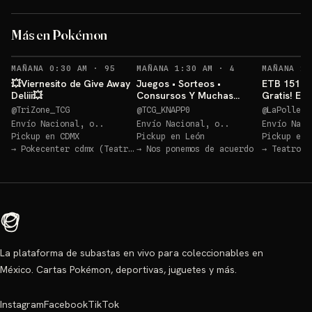
ETB Pitch (Inglés)💥
Más en Pokémon
Sorteo: ETB Pitch (Inglés)💥
→
RECORDATORIOS
RECORDATORIOS
MAÑANA 0:30 AM
·
95
MAÑANA 1:30 AM
·
4
MAÑANA 2:
💥Viernesito de Give Away
Juegos • Sorteos •
ETB 151 + 
Deliii💥
Consursos Y Muchas
Gratis! EN
Cosas Mas POKEMON TCG
@
TriZone_TCG
@
TCG_KNAPP0
@
LaPolleri
Envío Nacional, o..
Envío Nacional, o..
Envío Naci
Pickup en
CDMX
Pickup en
León
Pickup en
→
Pokecenter cdmx (Teatro Blanquita)
→
Nos ponemos de acuerdo
→
Teatro B
La plataforma de subastas en vivo para coleccionables en
México. Cartas Pokémon, deportivas, juguetes y más.
Instagram
Facebook
TikTok