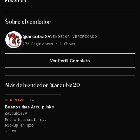
Pokémon
Sobre el vendedor
@
arcubia29
VENDEDOR VERIFICADO
272
Seguidores
·
1
Shows
Ver Perfil Completo
Más del vendedor @arcubia29
EN VIVO
·
14
Buenos días Arcu plinko
@
arcubia29
Envío Nacional, o..
Pickup en
qro
→
qro