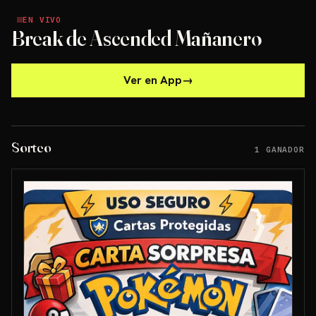
EN VIVO
EN VIVO
Break de Ascended Mañanero
Ver en App
→
Sorteo
1 GANADOR