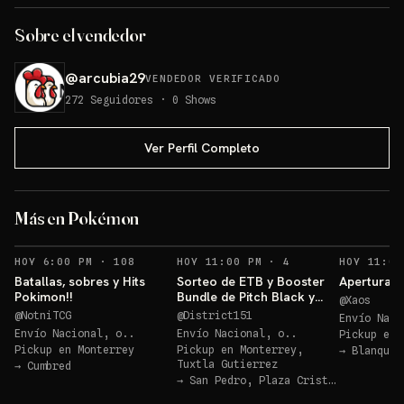
Sobre el vendedor
@
arcubia29
VENDEDOR VERIFICADO
272
Seguidores
·
0
Shows
Ver Perfil Completo
Los 3 de Kanto 30
aniv!!!
ETB
Más en Pokémon
Sorteos: Los 3 de Kanto 30 aniv!!! +1 más
→
RECORDATORIOS
RECORDATORIOS
HOY 6:00 PM
·
108
HOY 11:00 PM
·
4
HOY 11:00
Batallas, sobres y Hits
Sorteo de ETB y Booster
Apertura P
Pokimon!!
Bundle de Pitch Black y
@
Xaos
Ascended Héroes!!
@
NotniTCG
@
District151
Envío Naci
Envío Nacional, o..
Envío Nacional, o..
Pickup en
Pickup en
Monterrey
Pickup en
Monterrey,
→
Blanquit
Tuxtla Gutierrez
→
Cumbred
→
San Pedro, Plaza Cristal