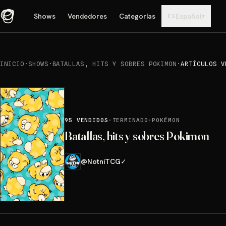
Shows
Vendedores
Categorías
Español
▾
ES
INICIO
·
SHOWS
·
BATALLAS, HITS Y SOBRES POKIMON
·
ARTÍCULOS V
95
VENDIDOS
·
TERMINADO
·
POKÉMON
Batallas, hits y sobres Pokimon
@
NotniTCG
✓