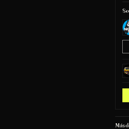
So
Más 