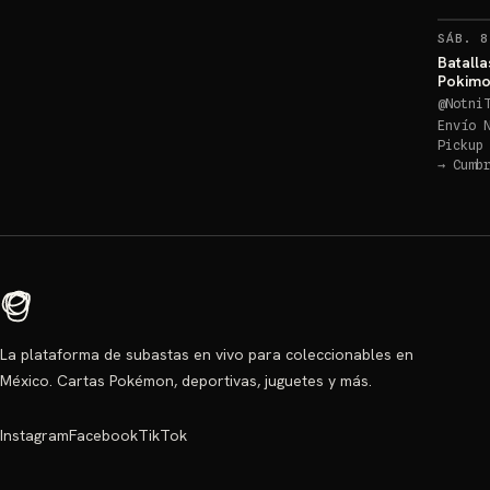
SÁB. 8
Batalla
Pokimo
@
Notni
Envío 
Pickup
→
Cumb
La plataforma de subastas en vivo para coleccionables en
México. Cartas Pokémon, deportivas, juguetes y más.
Instagram
Facebook
TikTok