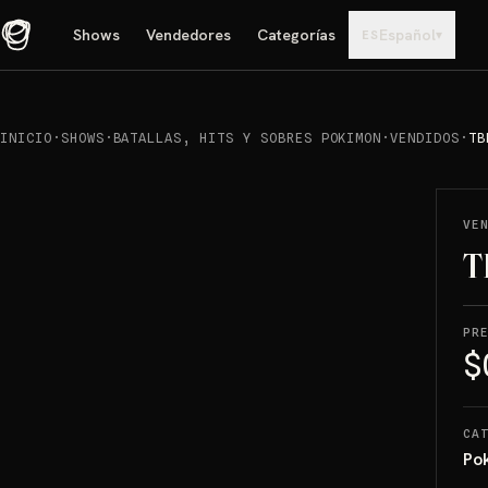
Shows
Vendedores
Categorías
Español
▾
ES
INICIO
·
SHOWS
·
BATALLAS, HITS Y SOBRES POKIMON
·
VENDIDOS
·
TB
REPRODUCIR
→
VENDIDO
VE
T
PR
$
CA
Po