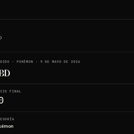
D
NDIDO
·
POKÉMON
·
9 DE MAYO DE 2026
BD
ECIO FINAL
0
TEGORÍA
kémon