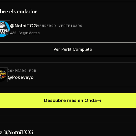
bre el vendedor
@
NotniTCG
VENDEDOR VERIFICADO
430
Seguidores
Ver Perfil Completo
COMPRADO POR
@
Pokeyayo
Descubre más en Onda
→
TBD!!
de @NotniTCG
Sorteo: TBD!!
→