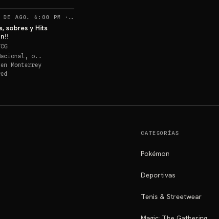
RECORDATORIOS
 DE AGO. 6:00 PM
·
40
s, sobres y Hits
n!!
TCG
Nacional, o..
 en
Monterrey
red
CATEGORÍAS
Pokémon
Deportivas
Tenis & Streetwear
Magic: The Gathering