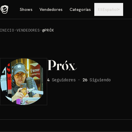
Shows
Vendedores
Categorías
Español
▾
ES
INICIO
·
VENDEDORES
·
@PRÓX
Próx
✓
4
Seguidores
·
26
Siguiendo