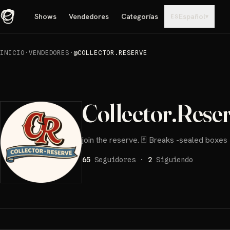
Shows
Vendedores
Categorías
Español
▾
ES
INICIO
·
VENDEDORES
·
@COLLECTOR.RESERVE
Collector.Rese
join the reserve. 🃏 Breaks -sealed boxes 
65
Seguidores
·
2
Siguiendo