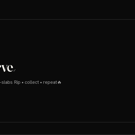
rve
✓
-slabs Rip • collect • repeat🔥