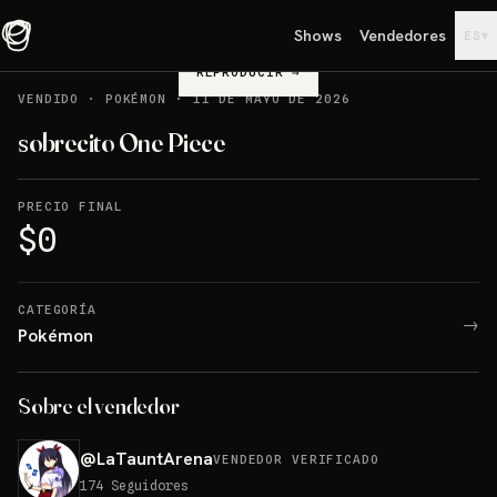
Shows
Vendedores
▾
ES
REPRODUCIR
→
VENDIDO
·
POKÉMON
·
11 DE MAYO DE 2026
sobrecito One Piece
PRECIO FINAL
$0
CATEGORÍA
→
Pokémon
Sobre el vendedor
@
LaTauntArena
VENDEDOR VERIFICADO
174
Seguidores