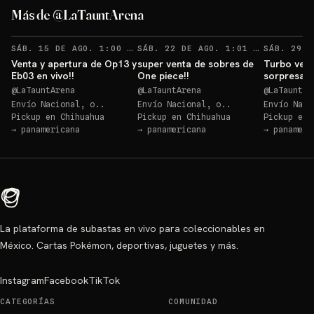
give away 1
Más de @LaTauntArena
Sorteos: give away 1 +1 más
→
Sorteos: give away 1 +1 más
→
RECORDATORIOS
RECO
SÁB. 15 DE AGO. 1:00 AM
·
33
SÁB. 22 DE AGO. 1:01 AM
·
32
Venta y apertura de Op13 y
super venta de sobres de
Turbo vent
Eb03 en vivo!!
One piece!!
sorpresa O
@
LaTauntArena
@
LaTauntArena
@
LaTauntAr
Envío Nacional, o..
Envío Nacional, o..
Envío Naci
Pickup en
Chihuahua
Pickup en
Chihuahua
Pickup en
→
panamericana
→
panamericana
→
panameri
La plataforma de subastas en vivo para coleccionables en
México. Cartas Pokémon, deportivas, juguetes y más.
Instagram
Facebook
TikTok
CATEGORÍAS
COMUNIDAD