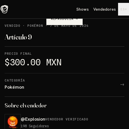
Shows
Vendedores
▾
ES
REPRODUCIR
→
VENDIDO
·
POKÉMON
·
7 DE MAYO DE 2026
Artículo 9
PRECIO FINAL
$300.00 MXN
CATEGORÍA
→
Pokémon
Sobre el vendedor
@
Explosion
VENDEDOR VERIFICADO
198
Seguidores