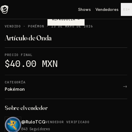
Shows
Vendedores
▾
ES
REPRODUCIR
→
VENDIDO
·
POKÉMON
·
13 DE MAYO DE 2026
Artículo de Onda
PRECIO FINAL
$40.00 MXN
CATEGORÍA
→
Pokémon
Sobre el vendedor
@
RuloTCG
VENDEDOR VERIFICADO
843
Seguidores