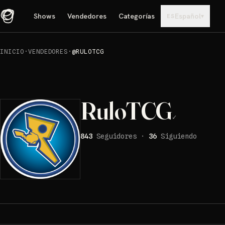
Shows
Vendedores
Categorías
Español
▾
ES
INICIO
·
VENDEDORES
·
@RULOTCG
RuloTCG
✓
843
Seguidores
·
36
Siguiendo