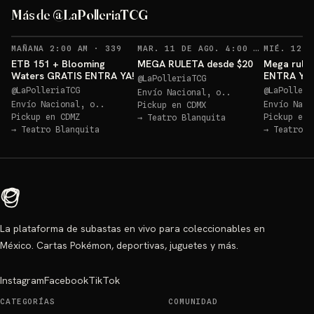
ETB 151 GRATIS!
Más de @LaPolleriaTCG
Sorteo: ETB 151 GRATIS!
→
RECORDATORIOS
REC
MAÑANA 2:00 AM
·
339
MAR. 11 DE AGO. 4:00 AM
·
128
ETB 151 + Blooming
MEGA RULETA desde $20
Mega rulet
Waters GRATIS ENTRA YA!
ENTRA YA
@
LaPolleriaTCG
@
LaPolleriaTCG
@
LaPolleri
Envío Nacional, o..
Envío Nacional, o..
Envío Naci
Pickup en
CDMX
Pickup en
CDMZ
Pickup en
→
Teatro Blanquita
→
Teatro Blanquita
→
Teatro B
La plataforma de subastas en vivo para coleccionables en
México. Cartas Pokémon, deportivas, juguetes y más.
Instagram
Facebook
TikTok
CATEGORÍAS
COMUNIDAD