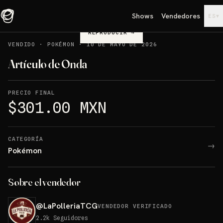
Shows
Vendedores
▾
ES
REPRODUCIR
→
VENDIDO
·
POKÉMON
·
10 DE MAYO DE 2026
Artículo de Onda
PRECIO FINAL
$301.00 MXN
CATEGORÍA
→
Pokémon
Sobre el vendedor
@
LaPolleriaTCG
VENDEDOR VERIFICADO
2.2k
Seguidores