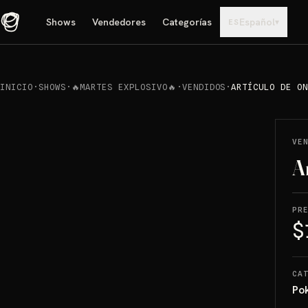
Shows
Vendedores
Categorías
Español
▾
ES
INICIO
·
SHOWS
·
🔥MARTES EXPLOSIVO🔥
·
VENDIDOS
·
ARTÍCULO DE ON
REPRODUCIR
→
VENDIDO
VE
A
PR
$
CA
Po