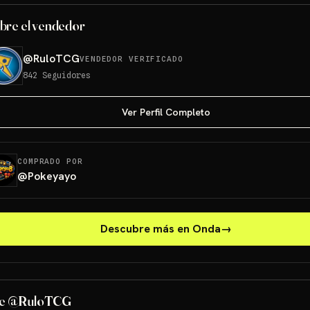
bre el vendedor
@
RuloTCG
VENDEDOR VERIFICADO
842
Seguidores
Ver Perfil Completo
COMPRADO POR
@
Pokeyayo
Descubre más en Onda
→
de @RuloTCG