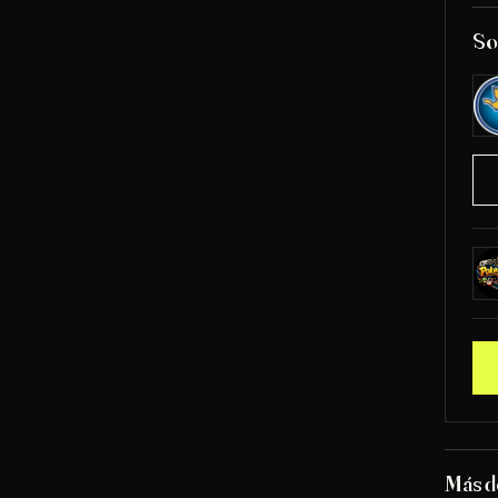
So
Más 