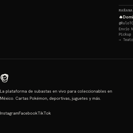
MAÑANA
🔥Domi
@
RuloT
Envío 
Pickup
→
Teat
La plataforma de subastas en vivo para coleccionables en
México. Cartas Pokémon, deportivas, juguetes y más.
Instagram
Facebook
TikTok