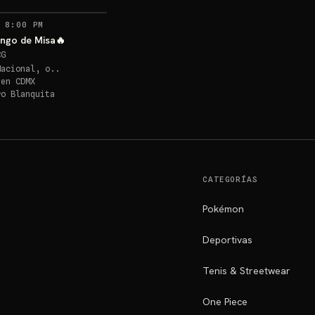
 8:00 PM
ngo de Misa🔥
CG
Nacional, o..
 en
CDMX
ro Blanquita
CATEGORÍAS
Pokémon
Deportivas
Tenis & Streetwear
One Piece