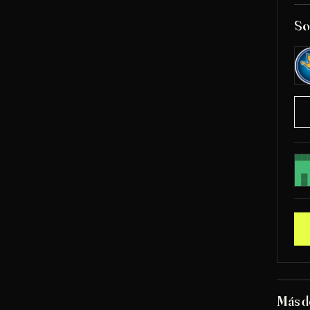
So
Más 