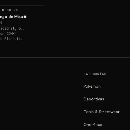
 8:00 PM
ngo de Misa🔥
CG
Nacional, o..
 en
CDMX
ro Blanquita
CATEGORÍAS
Pokémon
Deportivas
Tenis & Streetwear
One Piece