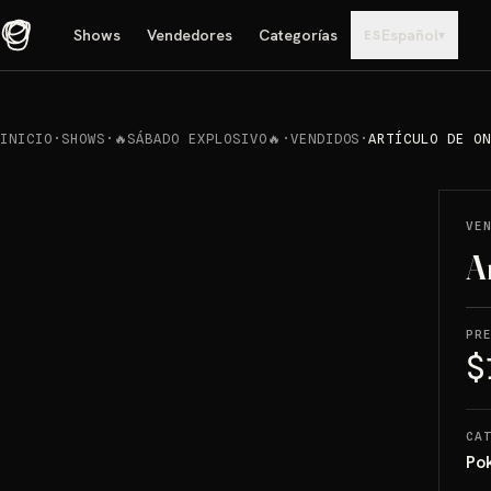
Shows
Vendedores
Categorías
Español
▾
ES
INICIO
·
SHOWS
·
🔥SÁBADO EXPLOSIVO🔥
·
VENDIDOS
·
ARTÍCULO DE ON
REPRODUCIR
→
VENDIDO
VE
A
PR
$
CA
Po