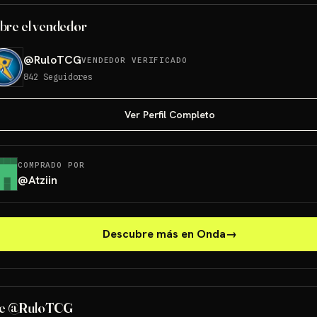
bre el vendedor
@
RuloTCG
VENDEDOR VERIFICADO
842
Seguidores
Ver Perfil Completo
COMPRADO POR
@
Atziin
Descubre más en Onda
→
de @RuloTCG