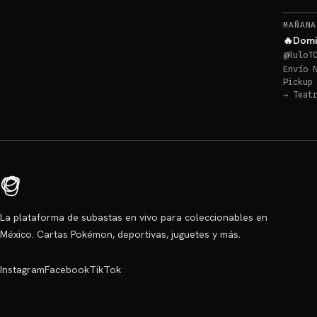
MAÑANA
🔥Domi
@
RuloT
Envío 
Pickup
→
Teat
La plataforma de subastas en vivo para coleccionables en
México. Cartas Pokémon, deportivas, juguetes y más.
Instagram
Facebook
TikTok